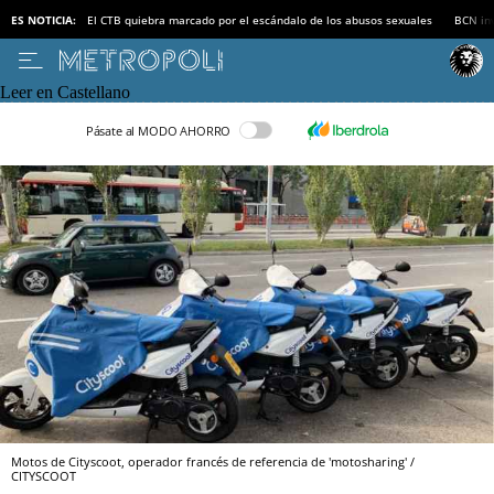
ES NOTICIA:
El CTB quiebra marcado por el escándalo de los abusos sexuales
BCN inv
Leer en Castellano
Pásate al MODO AHORRO
Motos de Cityscoot, operador francés de referencia de 'motosharing' /
CITYSCOOT