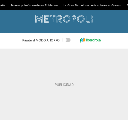
paña
Nuevo pulmón verde en Poblenou
La Gran Barcelona cede solares al Govern
Pásate al MODO AHORRO