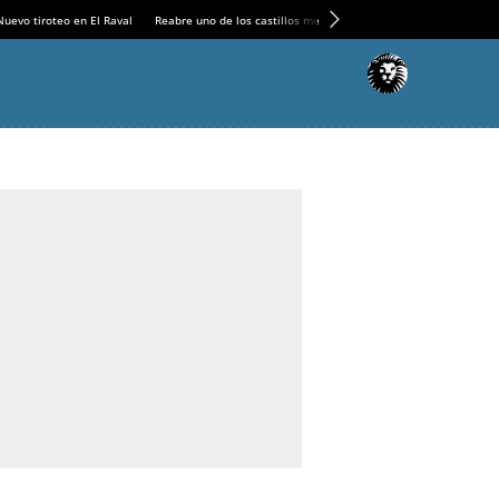
Nuevo tiroteo en El Raval
Reabre uno de los castillos medievales más espectaculares