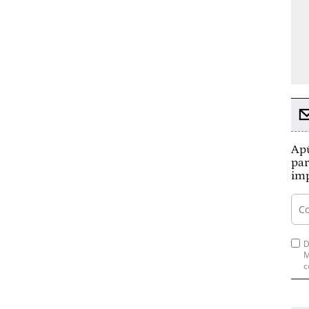
Apú
par
imp
D
M
c