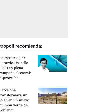
trópoli recomienda:
La estrategia de
Gerardo Pisarello
(BeC) en plena
campaña electoral:
“Aprovecha...
Barcelona
transformará un
solar en un nuevo
pulmón verde del
Poblenou