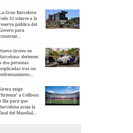
La Gran Barcelona
cede 52 solares a la
reserva pública del
Govern para
construir...
Nuevo tiroteo en
Barcelona: detienen
a dos personas
implicadas tras un
enfrentamiento...
Sirera exige
"firmeza" a Collboni
e Illa para que
Barcelona acoja la
final del Mundial...