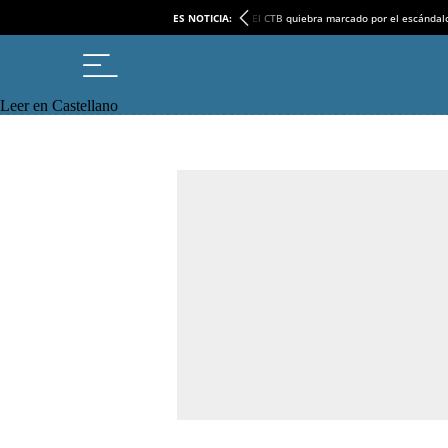
ES NOTICIA:
El CTB quiebra marcado por el escándal
Leer en Castellano