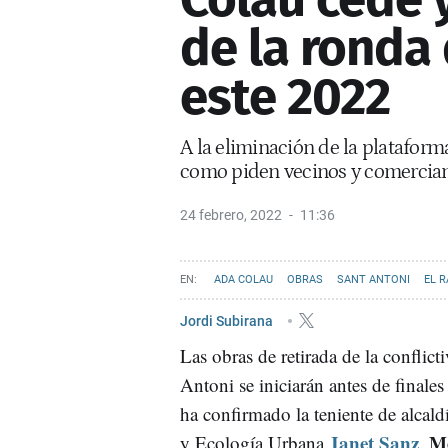
de la ronda
este 2022
A la eliminación de la plataforma
como piden vecinos y comercia
24 febrero, 2022
11:36
ADA COLAU
OBRAS
SANT ANTONI
EL 
JANET SANZ
Jordi Subirana
Las obras de retirada de la conflict
Antoni se iniciarán antes de finales
ha confirmado la teniente de alcal
Janet Sanz
M
y Ecología Urbana
.