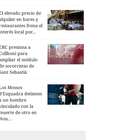
El elevado precio de
alquiler en bares y
restaurantes frena el
interés local por...
ERC presiona a
Collboni para
ampliar el módulo
de socorristas de
Sant Sebastià
Los Mossos
d'Esquadra detienen
a un hombre
vinculado con la
muerte de otro en
Nou...