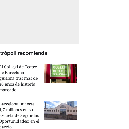
trópoli recomienda:
El Col·legi de Teatre
de Barcelona
quiebra tras más de
40 años de historia
marcado...
Barcelona invierte
1,7 millones en su
Escuela de Segundas
Oportunidades: en el
barrio...