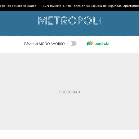
o de los abusos sexuales
BCN invierte 1,7 millones en su Escuela de Segundas Oportunid
Pásate al MODO AHORRO