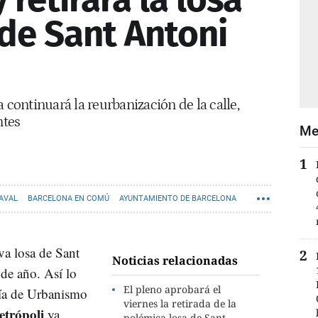
 de Sant Antoni
 continuará la reurbanización de la calle,
ntes
Me
RAVAL
BARCELONA EN COMÚ
AYUNTAMIENTO DE BARCELONA
iva losa de Sant
Noticias relacionadas
 de año. Así lo
El pleno aprobará el
día de Urbanismo
viernes la retirada de la
etrópoli
ya
polémica losa de Sant