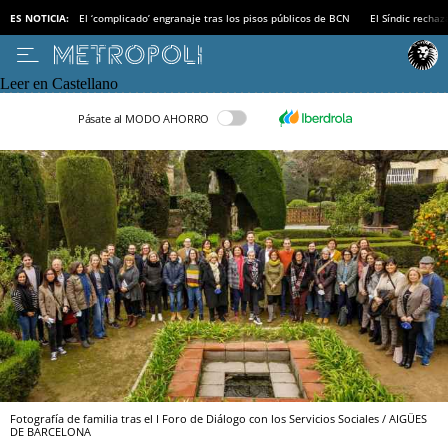
ES NOTICIA:
El ‘complicado’ engranaje tras los pisos públicos de BCN
El Síndic recha
Leer en Castellano
Pásate al MODO AHORRO
Fotografía de familia tras el I Foro de Diálogo con los Servicios Sociales / AIGÜES
DE BARCELONA