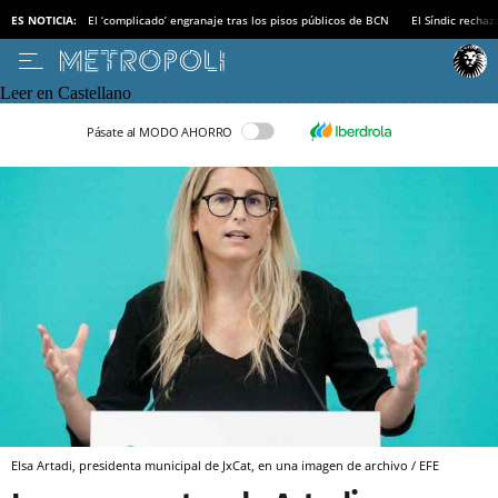
ES NOTICIA:
El ‘complicado’ engranaje tras los pisos públicos de BCN
El Síndic recha
Leer en Castellano
Pásate al MODO AHORRO
Elsa Artadi, presidenta municipal de JxCat, en una imagen de archivo / EFE