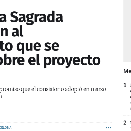
la Sagrada
n al
to que se
obre el proyecto
Me
romiso que el consistorio adoptó en marzo
n
CELONA