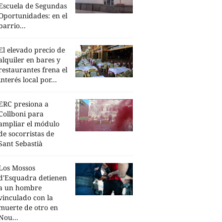
Escuela de Segundas
Oportunidades: en el
barrio...
El elevado precio de
alquiler en bares y
restaurantes frena el
interés local por...
ERC presiona a
Collboni para
ampliar el módulo
de socorristas de
Sant Sebastià
Los Mossos
d'Esquadra detienen
a un hombre
vinculado con la
muerte de otro en
Nou...