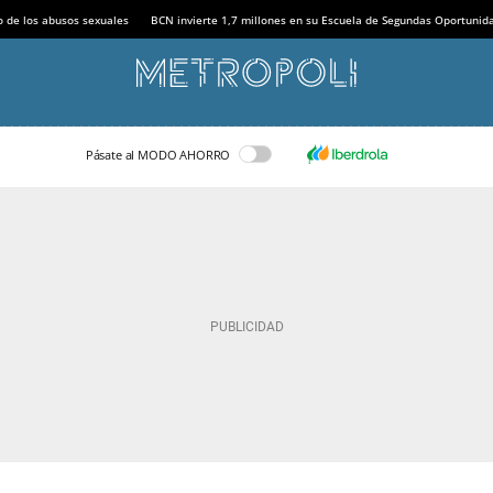
o de los abusos sexuales
BCN invierte 1,7 millones en su Escuela de Segundas Oportunid
Pásate al MODO AHORRO