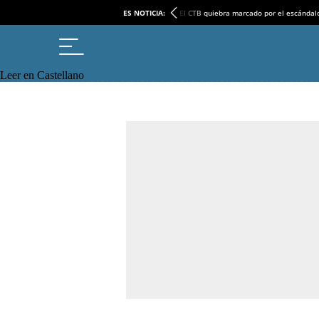
ES NOTICIA:
El CTB quiebra marcado por el escándal
Leer en Castellano