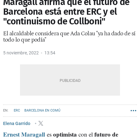
Maragall afirma que el futuro de
Barcelona está entre ERC y el
"continuismo de Collboni"
El alcaldable considera que Ada Colau "ya ha dado de sí
todo lo que podía"
5 noviembre, 2022
13:54
ERC
BARCELONA EN COMÚ
ELECCIONES MUNICIPALES DE BARCELONA 2023
ERNEST MARAGALL
Elena Garrido
Ernest Maragall
optimista
futuro de
JAUME COLLBONI
es
con el