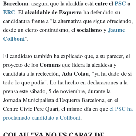
Barcelona
entre el
PSC
o
: asegura que la alcaldía está
ERC
alcaldable de Esquerra
. El
ha defendido su
candidatura frente a "la alternativa que sigue ofreciendo,
socialismo
Jaume
desde un cierto continuismo, el
y
Collboni
".
El candidato también ha explicado que, a su parecer, el
Comuns
proyecto de los
que lidera la alcaldesa y
Ada Colau
candidata a la reelección,
, "ya ha dado de sí
todo lo que podía". Lo ha hecho en declaraciones a la
prensa este sábado, 5 de noviembre, durante la
Jornada Municipalista d'Esquerra Barcelona, en el
Centre Cívic Pere Quart, el mismo día en que
el PSC ha
proclamado candidato a Collboni
.
COLAU "YA NO ES CAPAZ DE