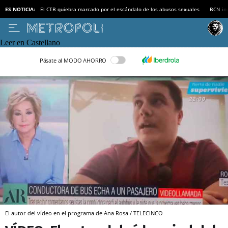
ES NOTICIA:
El CTB quiebra marcado por el escándalo de los abusos sexuales
BCN inv
Leer en Castellano
Pásate al MODO AHORRO
El autor del vídeo en el programa de Ana Rosa / TELECINCO