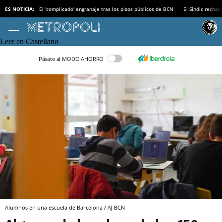
ES NOTICIA:
El ‘complicado’ engranaje tras los pisos públicos de BCN
El Síndic recha
Leer en Castellano
Pásate al MODO AHORRO
Alumnos en una escuela de Barcelona / AJ BCN