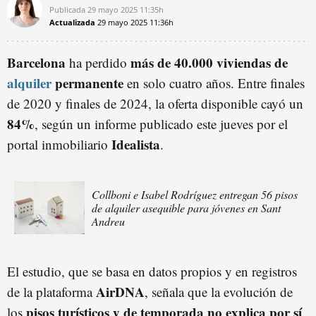
Publicada
29 mayo 2025
11:35h
Actualizada
29 mayo 2025
11:36h
Barcelona
más de 40.000 viviendas de
ha perdido
alquiler
permanente
en solo cuatro años. Entre finales
de 2020 y finales de 2024, la oferta disponible cayó un
84%
, según un informe publicado este jueves por el
Idealista
portal inmobiliario
.
Collboni e Isabel Rodríguez entregan 56 pisos
de alquiler asequible para jóvenes en Sant
Andreu
El estudio, que se basa en datos propios y en registros
AirDNA
de la plataforma
, señala que la evolución de
pisos turísticos y de temporada no explica por sí
los