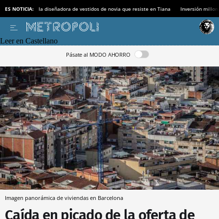
ES NOTICIA:
la diseñadora de vestidos de novia que resiste en Tiana
Inversión millon
Leer en Castellano
Pásate al MODO AHORRO
Imagen panorámica de viviendas en Barcelona
Caída en picado de la oferta de