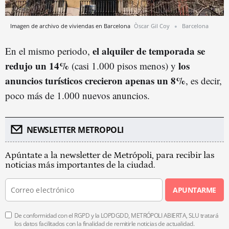
Imagen de archivo de viviendas en Barcelona
Òscar Gil Coy
Barcelona
el alquiler de temporada se
En el mismo periodo,
redujo un 14%
los
(casi 1.000 pisos menos) y
anuncios turísticos crecieron apenas un 8%
, es decir,
poco más de 1.000 nuevos anuncios.
NEWSLETTER METROPOLI
Apúntate a la newsletter de Metrópoli, para recibir las
noticias más importantes de la ciudad.
APUNTARME
De conformidad con el RGPD y la LOPDGDD, METRÓPOLI ABIERTA, SLU tratará
los datos facilitados con la finalidad de remitirle noticias de actualidad.