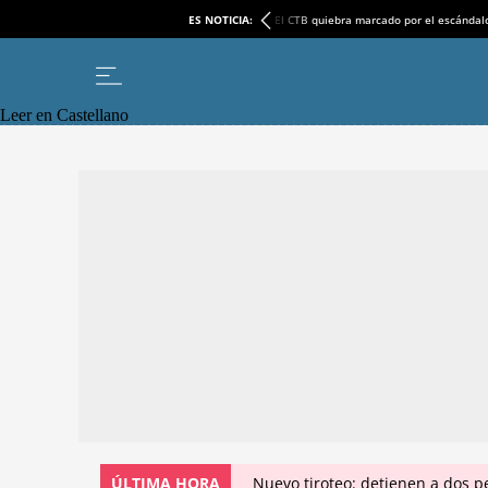
ES NOTICIA:
El CTB quiebra marcado por el escándal
Leer en Castellano
ÚLTIMA HORA
Nuevo tiroteo: detienen a dos p