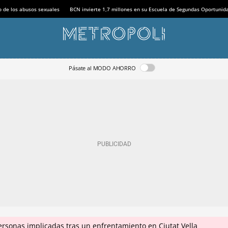
o de los abusos sexuales
BCN invierte 1,7 millones en su Escuela de Segundas Oportunid
Pásate al MODO AHORRO
ersonas implicadas tras un enfrentamiento en Ciutat Vella