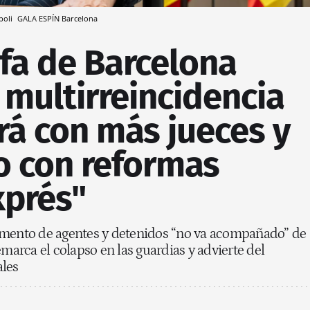
ópoli
GALA ESPÍN
Barcelona
jefa de Barcelona
a multirreincidencia
rá con más jueces y
no con reformas
xprés"
umento de agentes y detenidos “no va acompañado” de
emarca el colapso en las guardias y advierte del
ales