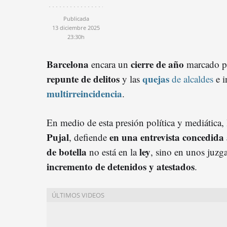
Publicada
13 diciembre 2025
23:30h
Barcelona
cierre de año
encara un
marcado po
repunte de delitos
quejas
y las
de alcaldes
e i
multirreincidencia
.
En medio de esta presión política y mediática, 
Pujal
en una entrevista concedida
, defiende
de botella
ley
no está en la
, sino en unos juzg
incremento de detenidos y atestados
.