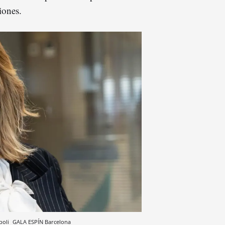
iones.
ópoli
GALA ESPÍN
Barcelona