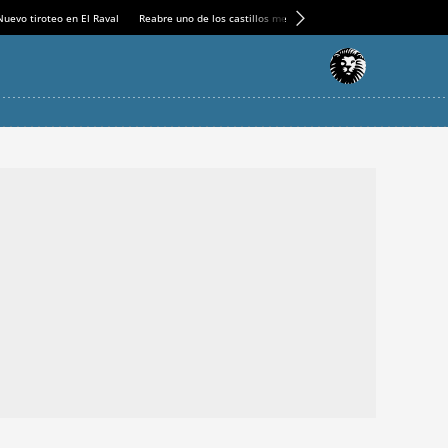
Nuevo tiroteo en El Raval
Reabre uno de los castillos medievales más espectaculares