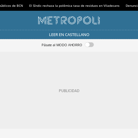
 públicos de BCN
El Síndic rechaza la polémica tasa de residuos en Viladecans
Denunci
LEER EN CASTELLANO
Pásate al MODO AHORRO