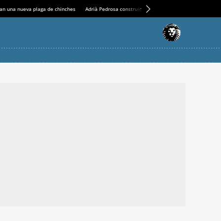
an una nueva plaga de chinches
Adrià Pedrosa construirá la nueva residencia en el Casin