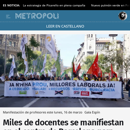
ES NOTICIA:
La estrategia de Pisarello en plena campaña
Nuevo pulmón verde en Po
LEER EN CASTELLANO
Pásate al MODO AHORRO
Manifestación de profesores este lunes, 16 de marzo
Gala Espín
Miles de docentes se manifiestan