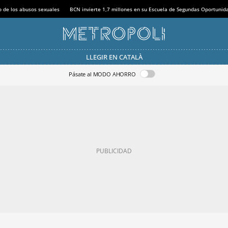
o de los abusos sexuales
BCN invierte 1,7 millones en su Escuela de Segundas Oportunid
LLEGIR EN CATALÀ
Pásate al MODO AHORRO