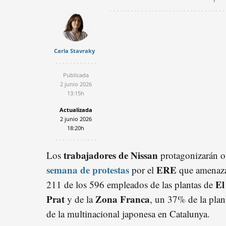
Carla Stavraky
Publicada
2 junio 2026
13:15h
Actualizada
2 junio 2026
18:20h
trabajadores de Nissan
Los
protagonizarán o
semana de protestas
ERE
por el
que amenaz
El
211 de los 596 empleados de las plantas de
Prat
Zona Franca
y de la
, un 37% de la plant
de la multinacional japonesa en Catalunya.