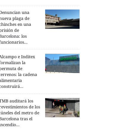
Denuncian una
nueva plaga de
chinches en una
prisión de
Barcelona: los
funcionarios...
Alcampo e Inditex
formalizan la
permuta de
terrenos: la cadena
alimentaria
construirá...
TMB auditará los
revestimientos de los
túneles del metro de
Barcelona tras el
incendio...