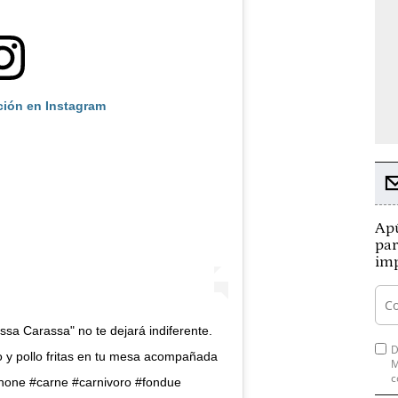
ción en Instagram
Apú
par
imp
ssa Carassa" no te dejará indiferente.
D
o y pollo fritas en tu mesa acompañada
M
c
none #carne #carnivoro #fondue