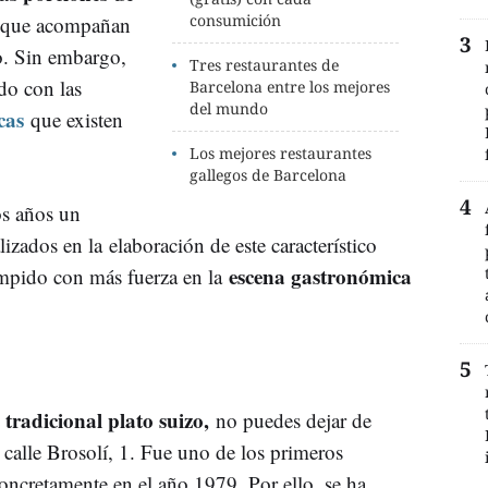
consumición
as que acompañan
o. Sin embargo,
Tres restaurantes de
do con las
Barcelona entre los mejores
del mundo
cas
que existen
Los mejores restaurantes
gallegos de Barcelona
os años un
izados en la elaboración de este característico
escena gastronómica
umpido con más fuerza en la
 tradicional plato suizo,
no puedes dejar de
a calle Brosolí, 1. Fue uno de los primeros
concretamente en el año 1979. Por ello, se ha