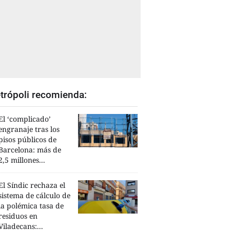
trópoli recomienda:
El ‘complicado’
engranaje tras los
pisos públicos de
Barcelona: más de
2,5 millones...
El Síndic rechaza el
sistema de cálculo de
la polémica tasa de
residuos en
Viladecans:...