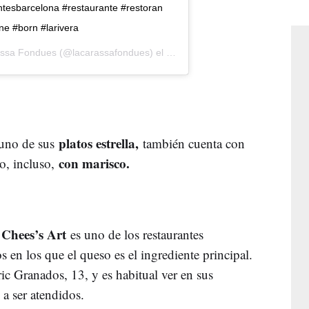
tesbarcelona #restaurante #restoran
ne #born #larivera
assa Fondues
(@lacarassafondues) el
10 May, 2019 a las 11:31 PDT
platos estrella,
 uno de sus
también cuenta con
con marisco.
 o, incluso,
Chees’s Art
l
es uno de los restaurantes
s en los que el queso es el ingrediente principal.
ric Granados, 13, y es habitual ver en sus
 a ser atendidos.