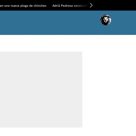
an una nueva plaga de chinches
Adrià Pedrosa construirá la nueva residencia en el Casin