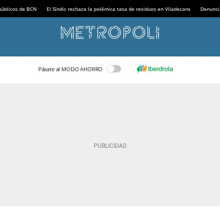
 públicos de BCN
El Síndic rechaza la polémica tasa de residuos en Viladecans
Denunci
Pásate al MODO AHORRO