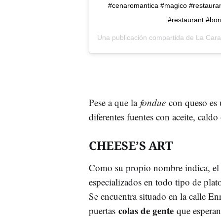
#cenaromantica #magico #restauran
#restaurant #bor
Una publicación compartida de
La Car
Pese a que la
fondue
con queso es
diferentes fuentes con aceite, caldo
CHEESE’S ART
Como su propio nombre indica, e
especializados en todo tipo de plato
Se encuentra situado en la calle En
colas de gente
puertas
que esperan