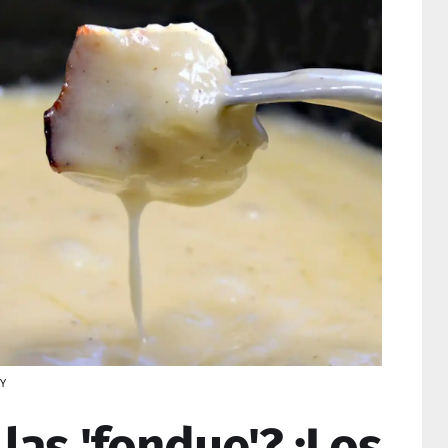
AY
las 'fondue'? ¡Los