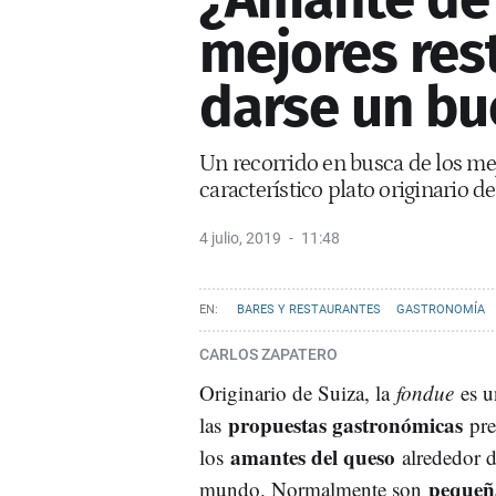
mejores res
darse un bu
Un recorrido en busca de los mej
característico plato originario d
4 julio, 2019
11:48
BARES Y RESTAURANTES
GASTRONOMÍA
CARLOS ZAPATERO
Originario de Suiza, la
fondue
es u
propuestas gastronómicas
las
pre
amantes del queso
los
alrededor d
pequeñ
mundo. Normalmente son