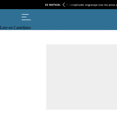
ES NOTICIA:
El ‘complicado’ engranaje tras los pisos
Leer en Castellano