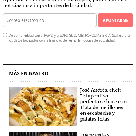
noticias más importantes de la ciudad.
APUNTARME
De conformidad con el RGPD y la LOPDGDD, METRÓPOLI ABIERTA, SLU tratará
los datos facilitados con la finalidad de remitirle noticias de actualidad.
MÁS EN GASTRO
José Andrés, chef:
“El aperitivo
perfecto se hace con
1 lata de mejillones
en escabeche y
patatas fritas”
Los expertos