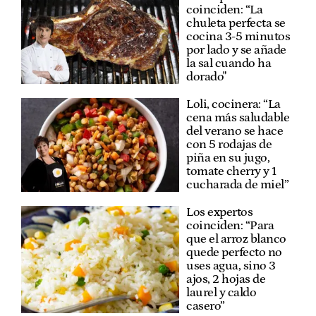
coinciden: “La
chuleta perfecta se
cocina 3-5 minutos
por lado y se añade
la sal cuando ha
dorado"
Loli, cocinera: “La
cena más saludable
del verano se hace
con 5 rodajas de
piña en su jugo,
tomate cherry y 1
cucharada de miel”
Los expertos
coinciden: “Para
que el arroz blanco
quede perfecto no
uses agua, sino 3
ajos, 2 hojas de
laurel y caldo
casero”