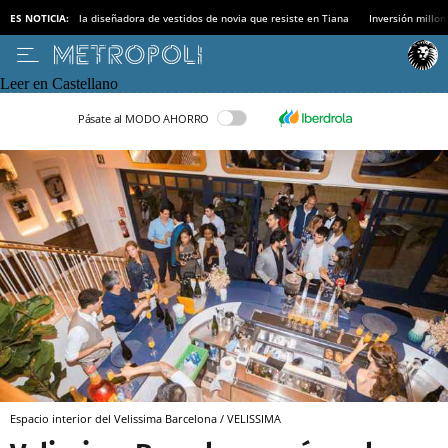
ES NOTICIA:
la diseñadora de vestidos de novia que resiste en Tiana
Inversión millon
Leer en Castellano
Pásate al MODO AHORRO
Espacio interior del Velissima Barcelona / VELISSIMA