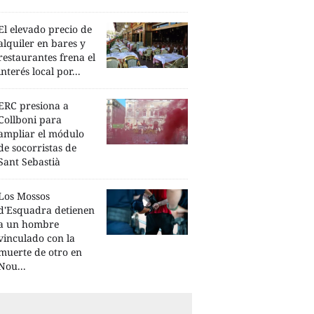
El elevado precio de
alquiler en bares y
restaurantes frena el
interés local por...
ERC presiona a
Collboni para
ampliar el módulo
de socorristas de
Sant Sebastià
Los Mossos
d'Esquadra detienen
a un hombre
vinculado con la
muerte de otro en
Nou...