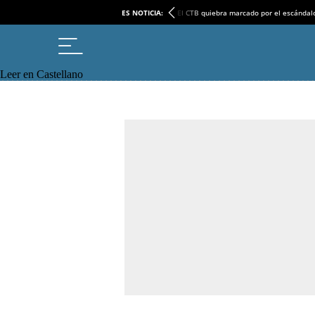
ES NOTICIA:
El CTB quiebra marcado por el escándal
Leer en Castellano