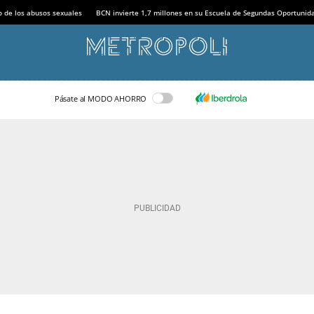
o de los abusos sexuales
BCN invierte 1,7 millones en su Escuela de Segundas Oportunid
Pásate al MODO AHORRO