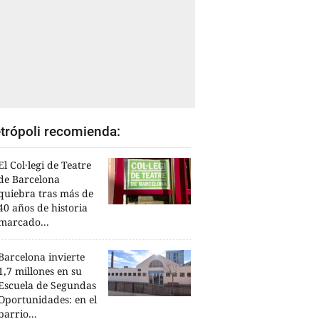
trópoli recomienda:
El Col·legi de Teatre
de Barcelona
quiebra tras más de
40 años de historia
marcado...
Barcelona invierte
1,7 millones en su
Escuela de Segundas
Oportunidades: en el
barrio...