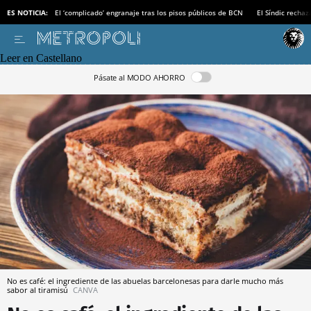
ES NOTICIA:
El ‘complicado’ engranaje tras los pisos públicos de BCN
El Síndic recha
Leer en Castellano
Pásate al MODO AHORRO
No es café: el ingrediente de las abuelas barcelonesas para darle mucho más
sabor al tiramisú
CANVA