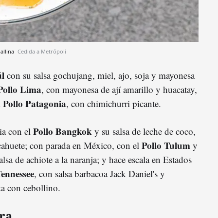
Gallina
Cedida a Metrópoli
úl
con su salsa gochujang, miel, ajo, soja y mayonesa
Pollo
Lima
, con mayonesa de ají amarillo y huacatay,
Pollo Patagonia
l
, con chimichurri picante.
Pollo Bangkok
ia con el
y su salsa de leche de coco,
Pollo Tulum
acahuete; con parada en México, con el
y
sa de achiote a la naranja; y hace escala en Estados
Tennessee
, con salsa barbacoa Jack Daniel's y
ta con cebollino.
ura