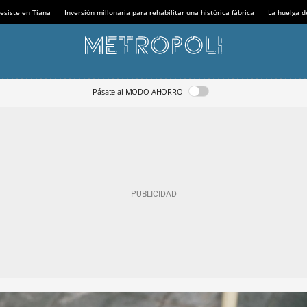
esiste en Tiana
Inversión millonaria para rehabilitar una histórica fábrica
La huelga d
Pásate al MODO AHORRO