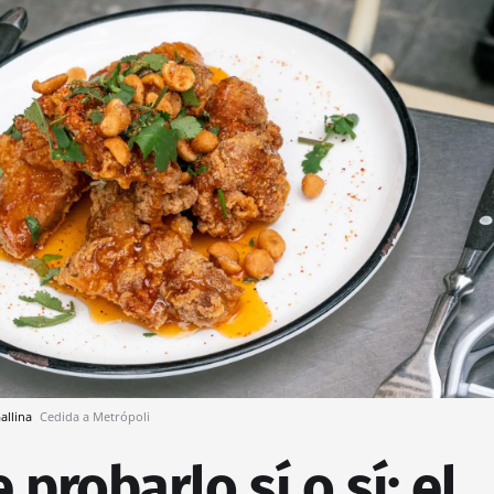
Gallina
Cedida a Metrópoli
probarlo sí o sí: el