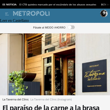
ES NOTICIA:
El CTB quiebra marcado por el escándalo de los abusos sexuales
BCN inv
Leer en Castellano
Pásate al MODO AHORRO
La Taverna del Clínic
La Taverna del Clínic (Instagram)
El paraíso de la carne a la brasa