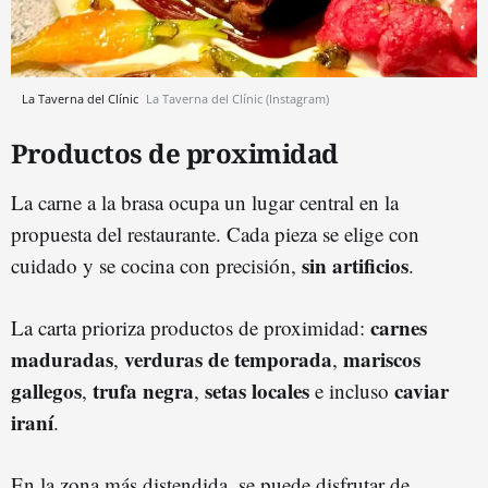
La Taverna del Clínic
La Taverna del Clínic (Instagram)
Productos de proximidad
La carne a la brasa ocupa un lugar central en la
propuesta del restaurante. Cada pieza se elige con
sin artificios
cuidado y se cocina con precisión,
.
carnes
La carta prioriza productos de proximidad:
maduradas
verduras de temporada
mariscos
,
,
gallegos
trufa negra
setas locales
caviar
,
,
e incluso
iraní
.
En la zona más distendida, se puede disfrutar de