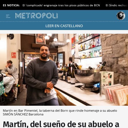
ES NOTICIA:
El ‘complicado’ engranaje tras los pisos públicos de BCN
El Síndic recha
LEER EN CASTELLANO
Pásate al MODO AHORRO
Martín en Bar Pimentel, la taberna del Born que rinde homenaje a su abuelo
SIMÓN SÁNCHEZ
Barcelona
Martín, del sueño de su abuelo a