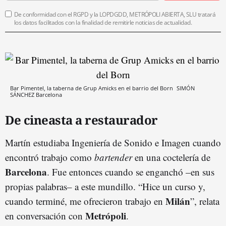
De conformidad con el RGPD y la LOPDGDD, METRÓPOLI ABIERTA, SLU tratará
los datos facilitados con la finalidad de remitirle noticias de actualidad.
Bar Pimentel, la taberna de Grup Amicks en el barrio del Born
SIMÓN
SÁNCHEZ
Barcelona
De cineasta a restaurador
Martín estudiaba Ingeniería de Sonido e Imagen cuando
encontró trabajo como
bartender
en una coctelería de
Barcelona
. Fue entonces cuando se enganchó –en sus
propias palabras– a este mundillo. “Hice un curso y,
Milán
cuando terminé, me ofrecieron trabajo en
”, relata
Metrópoli
en conversación con
.