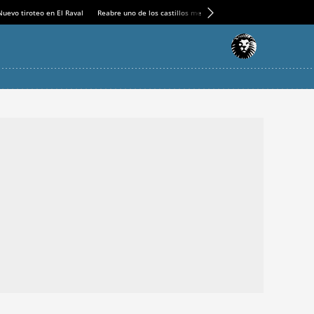
Nuevo tiroteo en El Raval
Reabre uno de los castillos medievales más espectaculares