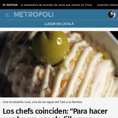
ES NOTICIA:
la diseñadora de vestidos de novia que resiste en Tiana
Inversión millon
LLEGIR EN CATALÀ
Pásate al MODO AHORRO
Una ensaladilla rusa, una de las tapas del Tast a la Rambla
Los chefs coinciden: "Para hacer