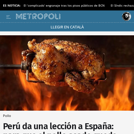
ES NOTICIA:
El ‘complicado’ engranaje tras los pisos públicos de BCN
El Síndic recha
LLEGIR EN CATALÀ
Pásate al MODO AHORRO
Pollo
Perú da una lección a España: