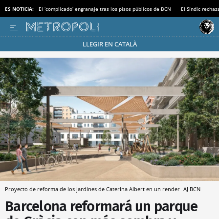
ES NOTICIA:
El ‘complicado’ engranaje tras los pisos públicos de BCN
El Síndic recha
LLEGIR EN CATALÀ
Pásate al MODO AHORRO
Proyecto de reforma de los jardines de Caterina Albert en un render
AJ BCN
Barcelona reformará un parque