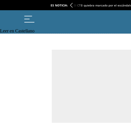
ES NOTICIA:
El CTB quiebra marcado por el escándal
Leer en Castellano