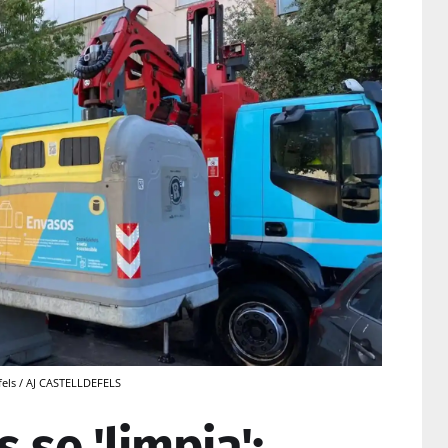
efels / AJ CASTELLDEFELS
 se 'limpia':