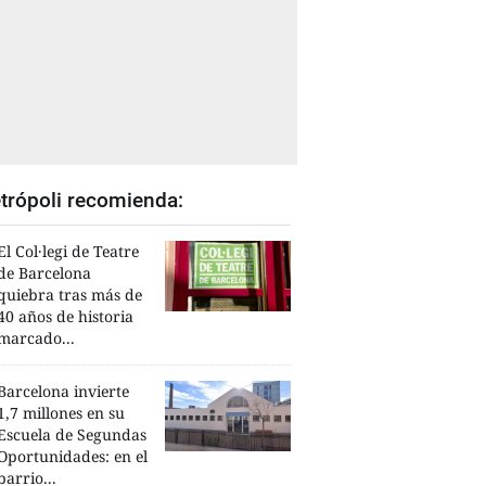
trópoli recomienda:
El Col·legi de Teatre
de Barcelona
quiebra tras más de
40 años de historia
marcado...
Barcelona invierte
1,7 millones en su
Escuela de Segundas
Oportunidades: en el
barrio...