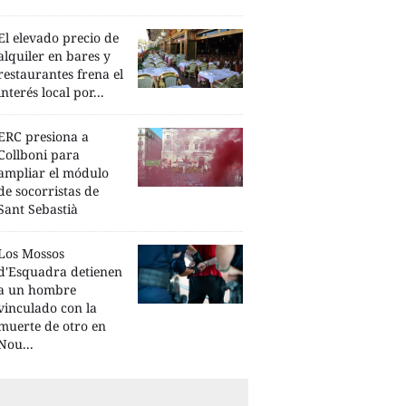
El elevado precio de
alquiler en bares y
restaurantes frena el
interés local por...
ERC presiona a
Collboni para
ampliar el módulo
de socorristas de
Sant Sebastià
Los Mossos
d'Esquadra detienen
a un hombre
vinculado con la
muerte de otro en
Nou...