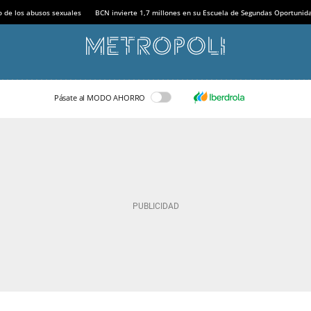
o de los abusos sexuales
BCN invierte 1,7 millones en su Escuela de Segundas Oportunid
Pásate al MODO AHORRO