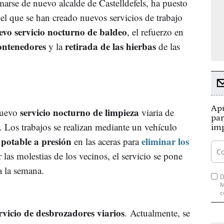
arse de nuevo alcalde de Castelldefels, ha puesto
el que se han creado nuevos servicios de trabajo
evo servicio nocturno de baldeo
, el refuerzo en
ontenedores
retirada de las hierbas
y la
de las
Apú
servicio nocturno de limpieza
 nuevo
viaria de
par
s. Los trabajos se realizan mediante un vehículo
imp
potable a presión
eliminar los
en las aceras para
 las molestias de los vecinos, el servicio se pone
a la semana.
D
M
c
rvicio de desbrozadores viarios
. Actualmente, se