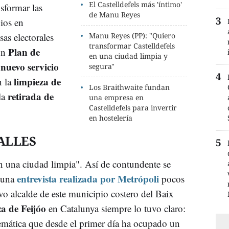
El Castelldefels más 'íntimo'
sformar las
de Manu Reyes
pios en
as electorales
Manu Reyes (PP): "Quiero
transformar Castelldefels
Plan de
 un
en una ciudad limpia y
nuevo servicio
n
segura"
limpieza de
n la
Los Braithwaite fundan
retirada de
la
una empresa en
Castelldefels para invertir
en hostelería
ALLES
en una ciudad limpia". Así de contundente se
entrevista realizada por Metrópoli
 una
pocos
vo alcalde de este municipio costero del Baix
a de Feijóo
en Catalunya siempre lo tuvo claro:
lemática que desde el primer día ha ocupado un