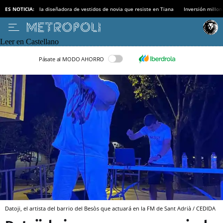
ES NOTICIA:
la diseñadora de vestidos de novia que resiste en Tiana
Inversión millon
Leer en Castellano
Pásate al MODO AHORRO
Datoji, el artista del barrio del Besòs que actuará en la FM de Sant Adrià / CEDIDA