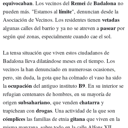
equivocaban
Remei
Badalona
. Los vecinos del
de
no
límite
pueden más. "Estamos al
", denuncian desde la
vetadas
Asociación de Vecinos. Los residentes tienen
pasear
algunas calles del barrio y ya no se atreven a
por
según qué zonas, especialmente cuando cae el sol.
La tensa situación que viven estos ciudadanos de
Badalona lleva dilatándose meses en el tiempo. Los
vecinos la han denunciado en numerosas ocasiones,
pero, sin duda, la gota que ha colmado el vaso ha sido
ocupación
B9
la
del antiguo instituto
. En su interior se
refugian centenares de hombres, en su mayoría de
subsahariano
chatarra
origen
, que venden
y
drogas
trapichean con
. Una actividad de la que son
cómplices
gitana
las familias de etnia
que viven en la
misma manzana, sobre todo en la calle Alfons XII.