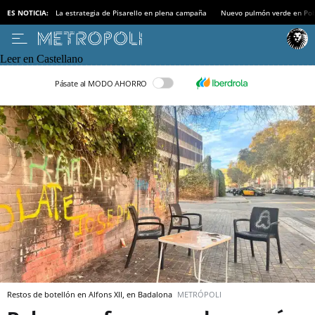
ES NOTICIA:
La estrategia de Pisarello en plena campaña
Nuevo pulmón verde en Po
Leer en Castellano
Pásate al MODO AHORRO
Restos de botellón en Alfons XII, en Badalona
METRÓPOLI