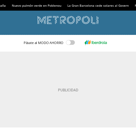
paña
Nuevo pulmón verde en Poblenou
La Gran Barcelona cede solares al Govern
Pásate al MODO AHORRO