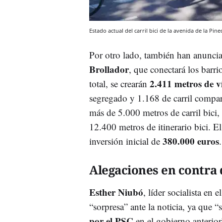
Estado actual del carril bici de la avenida de la Pin
Por otro lado, también han anuncia
Brollador
, que conectará los barr
2.411 metros de ví
total, se crearán
segregado y 1.168 de carril compar
más de 5.000 metros de carril bici,
12.400 metros de itinerario bici. 
380.000 euros
inversión inicial de
Alegaciones en contra
Esther Niubó
, líder socialista en e
“sorpresa” ante la noticia, ya que “
por el PSC
en el gobierno anterior