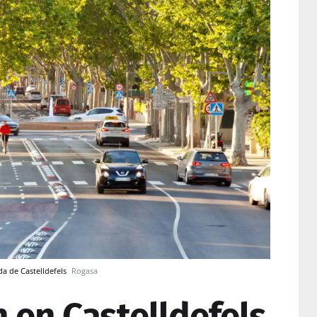
eda de Castelldefels
Rogasa
 en Castelldefels