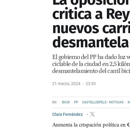
critica a Re
nuevos carri
desmantela 
El gobierno del PP ha dado luz v
ciclable de la ciudad en 2,5 kiló
desmantelamiento del carril bici
21 marzo, 2024
23:30
BICIS
PP
CASTELLDEFELS - NOTICIAS
M
Clara Fernández
C
Aumenta la crispación política en