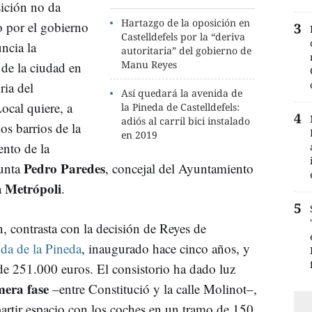
sición no da
Hartazgo de la oposición en
o por el gobierno
Castelldefels por la “deriva
ncia la
autoritaria” del gobierno de
Manu Reyes
 de la ciudad en
ria del
Así quedará la avenida de
ocal quiere, a
la Pineda de Castelldefels:
adiós al carril bici instalado
os barrios de la
en 2019
ento de la
Pedro Paredes
punta
, concejal del Ayuntamiento
Metrópoli
a
.
, contrasta con la decisión de Reyes de
nida de la Pineda
, inaugurado hace cinco años, y
 de 251.000 euros. El consistorio ha dado luz
mera fase
–entre Constitució y la calle Molinot–,
partir espacio con los coches en un tramo de 150