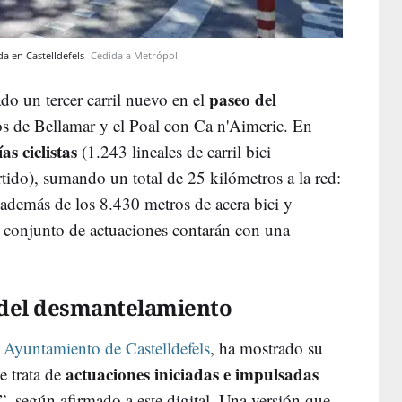
eda en Castelldefels
Cedida a Metrópoli
paseo del
do un tercer carril nuevo en el
ios de Bellamar y el Poal con Ca n'Aimeric. En
as ciclistas
(1.243 lineales de carril bici
tido), sumando un total de 25 kilómetros a la red:
 además de los 8.430 metros de acera bici y
El conjunto de actuaciones contarán con una
.
 del desmantelamiento
l
Ayuntamiento de Castelldefels
, ha mostrado su
actuaciones iniciadas e impulsadas
se trata de
”, según afirmado a este digital. Una versión que