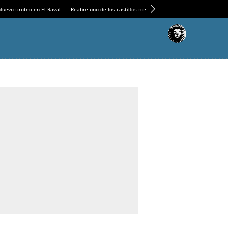
Nuevo tiroteo en El Raval
Reabre uno de los castillos medievales más espectaculares