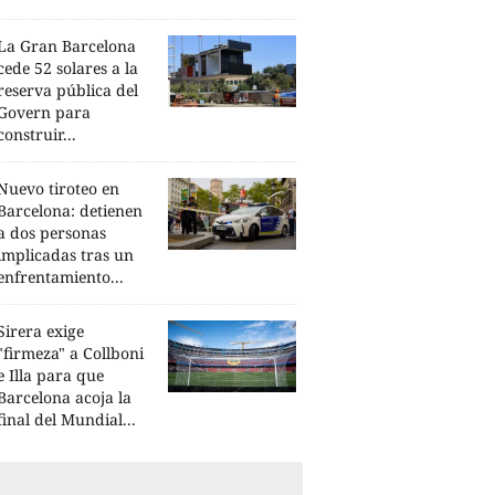
La Gran Barcelona
cede 52 solares a la
reserva pública del
Govern para
construir...
Nuevo tiroteo en
Barcelona: detienen
a dos personas
implicadas tras un
enfrentamiento...
Sirera exige
"firmeza" a Collboni
e Illa para que
Barcelona acoja la
final del Mundial...