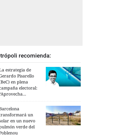
trópoli recomienda:
La estrategia de
Gerardo Pisarello
(BeC) en plena
campaña electoral:
“Aprovecha...
Barcelona
transformará un
solar en un nuevo
pulmón verde del
Poblenou