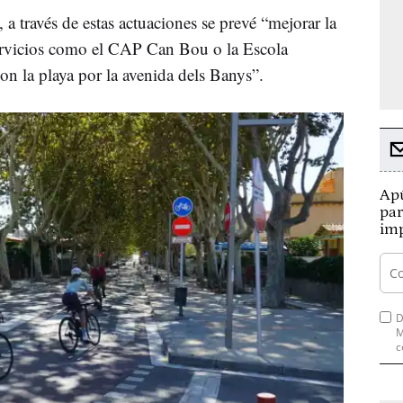
a través de estas actuaciones se prevé “mejorar la
ervicios como el CAP Can Bou o la Escola
on la playa por la avenida dels Banys”.
Apú
par
imp
D
M
c