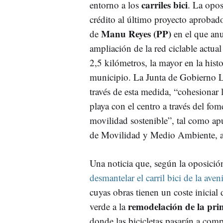
carriles bici
entorno a los
. La opo
crédito al último proyecto aprobad
Manu Reyes (PP)
de
en el que anu
ampliación de la red ciclable actual
2,5 kilómetros, la mayor en la histo
municipio. La Junta de Gobierno L
través de esta medida, “cohesionar l
playa con el centro a través del fom
movilidad sostenible”, tal como a
de Movilidad y Medio Ambiente, 
Una noticia que, según la oposición
desmantelar el carril bici de la ave
cuyas obras tienen un coste inicial
remodelación de la pri
verde a la
donde las bicicletas pasarán a com