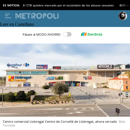
ES NOTICIA:
El CTB quiebra marcado por el escándalo de los abusos sexuales
BCN inv
Leer en Castellano
Pásate al MODO AHORRO
Centro comercial Llobregat Centre de Cornellà de Llobregat, ahora cerrado
Baix
Turisme