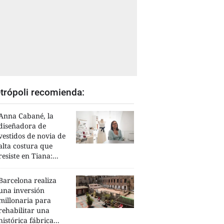
trópoli recomienda:
Anna Cabané, la
diseñadora de
vestidos de novia de
alta costura que
resiste en Tiana:...
Barcelona realiza
una inversión
millonaria para
rehabilitar una
histórica fábrica...