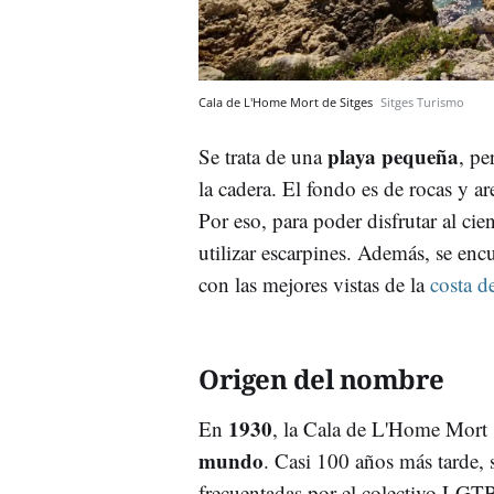
Cala de L'Home Mort de Sitges
Sitges Turismo
playa pequeña
Se trata de una
, pe
la cadera. El fondo es de rocas y 
Por eso, para poder disfrutar al cie
utilizar escarpines. Además, se en
con las mejores vistas de la
costa d
Origen del nombre
1930
En
, la Cala de L'Home Mort 
mundo
. Casi 100 años más tarde, 
frecuentadas por el colectivo LGTB