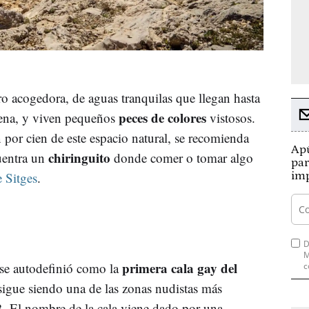
ro acogedora, de aguas tranquilas que llegan hasta
peces de colores
arena, y viven pequeños
vistosos.
n por cien de este espacio natural, se recomienda
Apú
chiringuito
cuentra un
donde comer o tomar algo
par
imp
e Sitges
.
D
M
primera cala gay del
se autodefinió como la
c
sigue siendo una de las zonas nudistas más
. El nombre de la cala viene dado por una