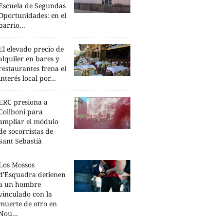
Escuela de Segundas
Oportunidades: en el
barrio...
El elevado precio de
alquiler en bares y
restaurantes frena el
interés local por...
ERC presiona a
Collboni para
ampliar el módulo
de socorristas de
Sant Sebastià
Los Mossos
d'Esquadra detienen
a un hombre
vinculado con la
muerte de otro en
Nou...