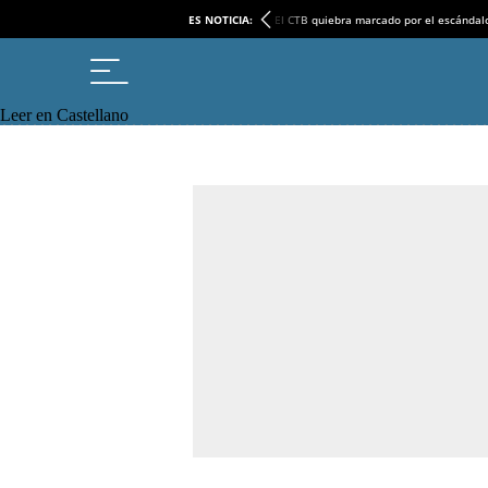
ES NOTICIA:
El CTB quiebra marcado por el escándal
Leer en Castellano