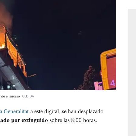
nte el suceso
CEDIDA
 Generalitat
a este digital, se han desplazado
dado por extinguido
sobre las 8:00 horas.