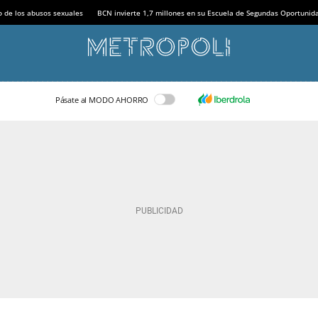
o de los abusos sexuales
BCN invierte 1,7 millones en su Escuela de Segundas Oportunid
Pásate al MODO AHORRO