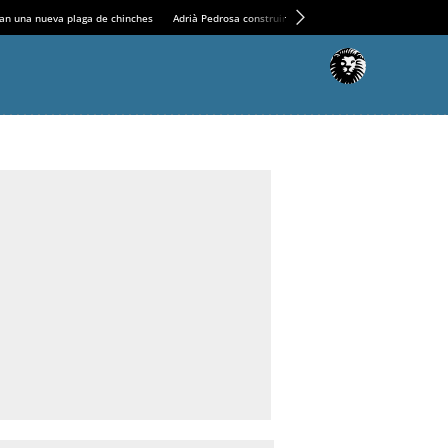
an una nueva plaga de chinches
Adrià Pedrosa construirá la nueva residencia en el Casin