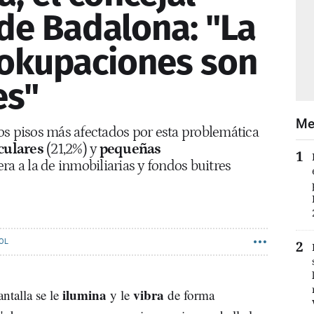
de Badalona: "La
 okupaciones son
es"
Me
os pisos más afectados por esta problemática
culares
(21,2%) y
pequeñas
era a la de inmobiliarias y fondos buitres
IOL
ilumina
vibra
antalla se le
y le
de forma