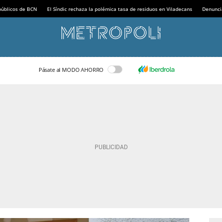
 públicos de BCN
El Síndic rechaza la polémica tasa de residuos en Viladecans
Denunci
Pásate al MODO AHORRO