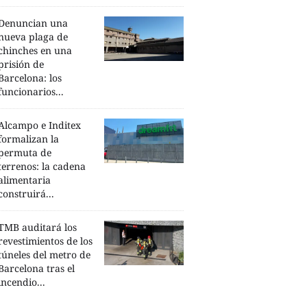
Denuncian una
nueva plaga de
chinches en una
prisión de
Barcelona: los
funcionarios...
Alcampo e Inditex
formalizan la
permuta de
terrenos: la cadena
alimentaria
construirá...
TMB auditará los
revestimientos de los
túneles del metro de
Barcelona tras el
incendio...