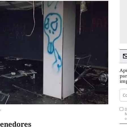
Apú
par
imp
D
A
M
c
tenedores