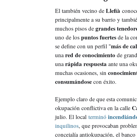
Llefià
El también vecino de
conoce
principalmente a su barrio y tambi
grandes tenedor
muchos pisos de
puntos fuertes
uno de los
de la co
más de cal
se define con un perfil "
red de conocimiento
una
de grande
rápida respuesta
una
ante una oku
conocimien
muchas ocasiones, sin
consumándose
con éxito.
Ejemplo claro de que esta comunica
C
okupación conflictiva en la calle
incendiánd
julio. El local
terminó
inquilinos
, que provocaban problem
concejalía antiokupación, el banco