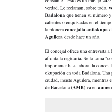
24/7
constante. "Esto es un trabajo
v
verdad. Le reclaman, sobre todo,
Badalona
que tienen su número y 
calientes o enquistadas en el tiemp
concejalía antiokupa
la pionera
Aguilera
desde hace un año.
El concejal ofrece una entrevista a
afronta la regiduría. Se lo toma "c
importante: hasta ahora, la concej
okupación en toda Badalona. Una 
ciudad, insiste Aguilera, mientras 
AMB
aumen
de Barcelona (
) va en