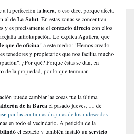
lacra
 a la perfección la
, o eso dice, porque afecta
La Salut
én al de
. En estas zonas se concentran
es
contacto directo
y es precisamente el
con ellos
ncejalía antiokupación. Lo explica Aguilera, que
le que de oficina
" a este medio: "Hemos creado
s tenedores y propietarios que nos facilita mucho
pación". ¿Por qué? Porque éstas se dan, en
to
de la propiedad, por lo que terminan
ción puede cambiar las cosas fue la última
alderón de la Barca
el pasado jueves, 11 de
ose
por las continuas disputas de los indeseados
as en todo el vecindario. A petición de la
blindó
servicio
el espacio y también instaló un