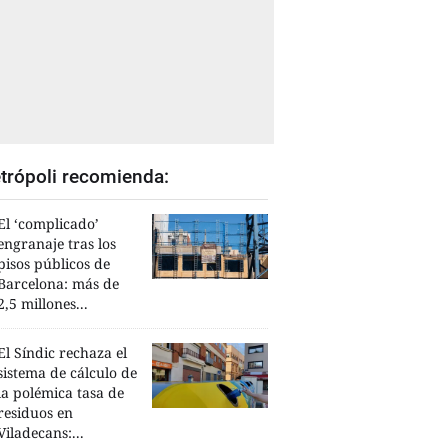
trópoli recomienda:
El ‘complicado’
engranaje tras los
pisos públicos de
Barcelona: más de
2,5 millones...
El Síndic rechaza el
sistema de cálculo de
la polémica tasa de
residuos en
Viladecans:...