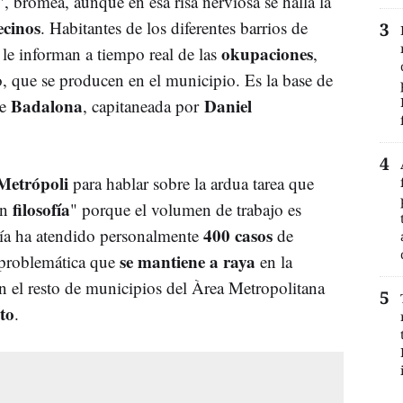
", bromea, aunque en esa risa nerviosa se halla la
ecinos
. Habitantes de los diferentes barrios de
okupaciones
le informan a tiempo real de las
,
o, que se producen en el municipio. Es la base de
Badalona
Daniel
de
, capitaneada por
Metrópoli
para hablar sobre la ardua tarea que
filosofía
on
" porque el volumen de trabajo es
400 casos
alía ha atendido personalmente
de
se mantiene a raya
problemática que
en la
en el resto de municipios del Àrea Metropolitana
to
.