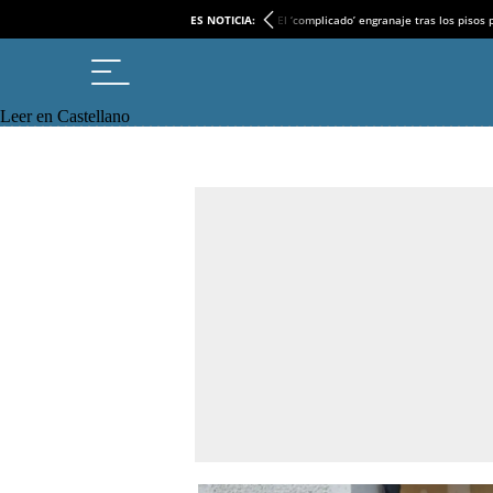
ES NOTICIA:
El ‘complicado’ engranaje tras los pisos
Leer en Castellano