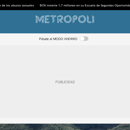
o de los abusos sexuales
BCN invierte 1,7 millones en su Escuela de Segundas Oportunid
Pásate al MODO AHORRO