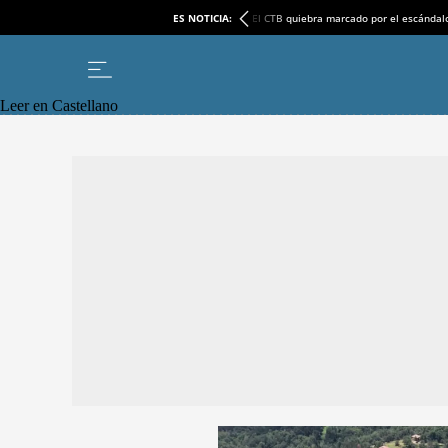
ES NOTICIA:
El CTB quiebra marcado por el escándal
Leer en Castellano