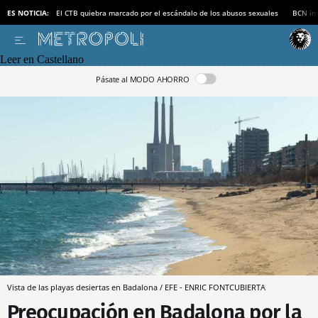
ES NOTICIA:
El CTB quiebra marcado por el escándalo de los abusos sexuales
BCN inv
Leer en Castellano
Pásate al MODO AHORRO
Vista de las playas desiertas en Badalona / EFE - ENRIC FONTCUBIERTA
Preocupación en Badalona por la