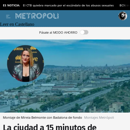
ES NOTICIA:
El CTB quiebra marcado por el escándalo de los abusos sexuales
BCN inv
Leer en Castellano
Pásate al MODO AHORRO
Montaje de Mireia Belmonte con Badalona de fondo
Montajes Metrópoli
La ciudad a 15 minutos de