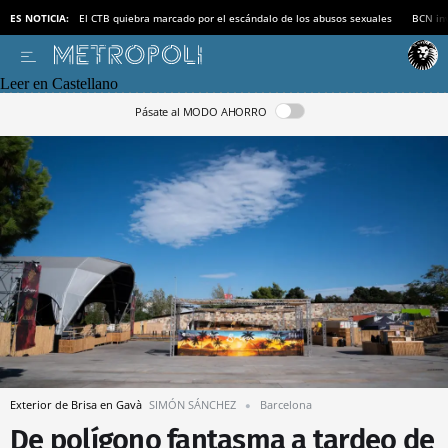
ES NOTICIA:
El CTB quiebra marcado por el escándalo de los abusos sexuales
BCN inv
Leer en Castellano
Pásate al MODO AHORRO
Exterior de Brisa en Gavà
SIMÓN SÁNCHEZ
Barcelona
De polígono fantasma a tardeo de