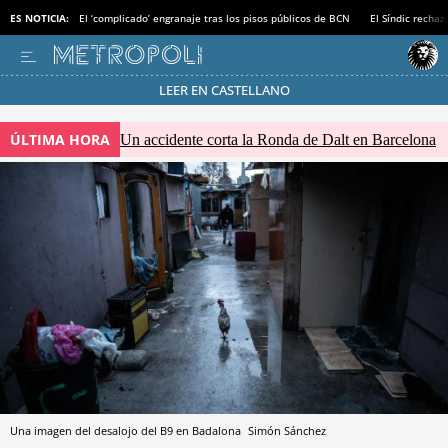
ES NOTICIA:
El ‘complicado’ engranaje tras los pisos públicos de BCN
El Síndic recha
LEER EN CASTELLANO
Pásate al MODO AHORRO
ÚLTIMA HORA
Un accidente corta la Ronda de Dalt en Barcelona
Una imagen del desalojo del B9 en Badalona
Simón Sánchez