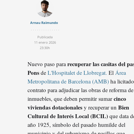
Arnau Raimundo
Publicada
11 enero 2026
23:30h
recuperar las casitas del pa
Nuevo paso para
Pons
de
L'Hospitalet de Llobregat.
El
Área
Metropolitana de Barcelona (AMB)
ha licitad
contrato para adjudicar las obras de reforma de
cinco
inmuebles, que deben permitir sumar
viviendas dotacionales
Bien
y recuperar un
Cultural de Interés Local (BCIL)
que data d
año 1925, símbolo del pasado humilde del
municipio y del urbanismo de pasillos que