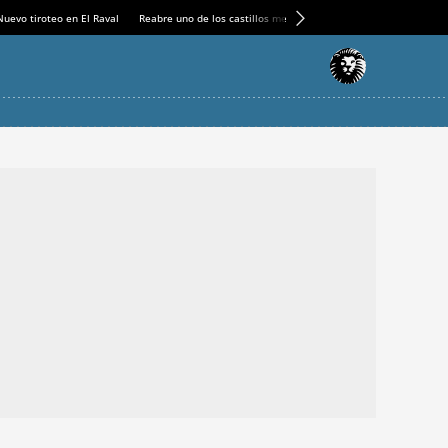
Nuevo tiroteo en El Raval
Reabre uno de los castillos medievales más espectaculares