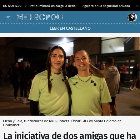
ES NOTICIA:
El Prat eliminará un cargo 'a dedo'
Agujero en la seguridad privada
Sa
LEER EN CASTELLANO
Pásate al MODO AHORRO
Elena y Laia, fundadoras de Riu Runners
Òscar Gil Coy
Santa Coloma de
Gramanet
La iniciativa de dos amigas que ha