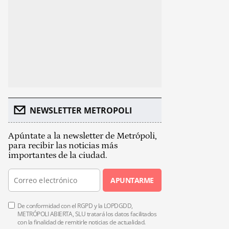
NEWSLETTER METROPOLI
Apúntate a la newsletter de Metrópoli,
para recibir las noticias más
importantes de la ciudad.
APUNTARME
De conformidad con el RGPD y la LOPDGDD,
METRÓPOLI ABIERTA, SLU tratará los datos facilitados
con la finalidad de remitirle noticias de actualidad.