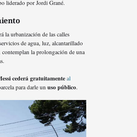
po liderado por Jordi Grané.
miento
á la urbanización de las calles
ervicios de agua, luz, alcantarillado
n contemplan la prolongación de una
as.
essi cederá gratuitamente
al
uso público
parcela para darle un
.