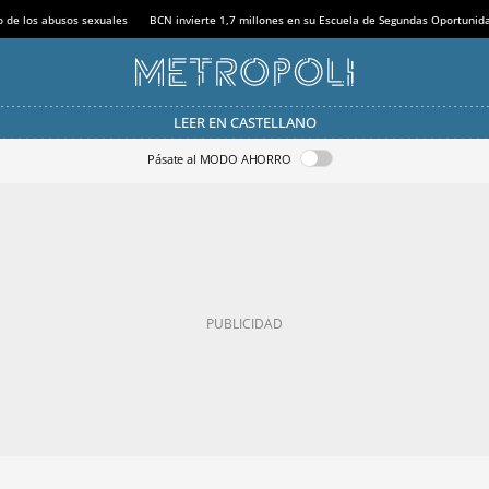
o de los abusos sexuales
BCN invierte 1,7 millones en su Escuela de Segundas Oportunid
LEER EN CASTELLANO
Pásate al MODO AHORRO