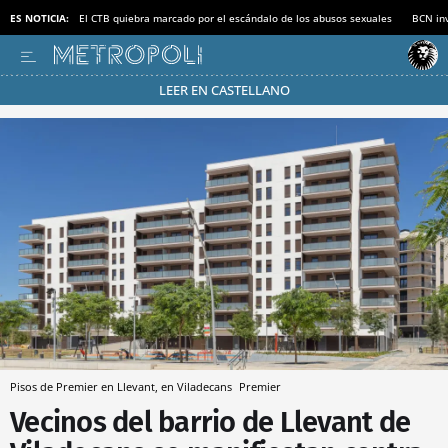
ES NOTICIA:
El CTB quiebra marcado por el escándalo de los abusos sexuales
BCN inv
LEER EN CASTELLANO
Pásate al MODO AHORRO
Pisos de Premier en Llevant, en Viladecans
Premier
Vecinos del barrio de Llevant de