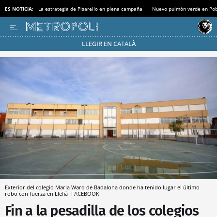
ES NOTICIA:
La estrategia de Pisarello en plena campaña
Nuevo pulmón verde en Po
LLEGIR EN CATALÀ
Pásate al MODO AHORRO
Exterior del colegio Maria Ward de Badalona donde ha tenido lugar el último
robo con fuerza en Llefià
FACEBOOK
Fin a la pesadilla de los colegios