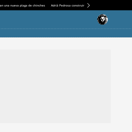
an una nueva plaga de chinches
Adrià Pedrosa construirá la nueva residencia en el Casin