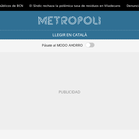
 públicos de BCN
El Síndic rechaza la polémica tasa de residuos en Viladecans
Denunci
LLEGIR EN CATALÀ
Pásate al MODO AHORRO