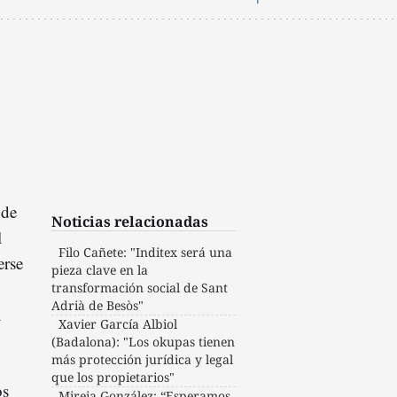
 de
Noticias relacionadas
l
Filo Cañete: "Inditex será una
erse
pieza clave en la
transformación social de Sant
Adrià de Besòs"
i
Xavier García Albiol
(Badalona): "Los okupas tienen
más protección jurídica y legal
que los propietarios"
os
Mireia González: “Esperamos