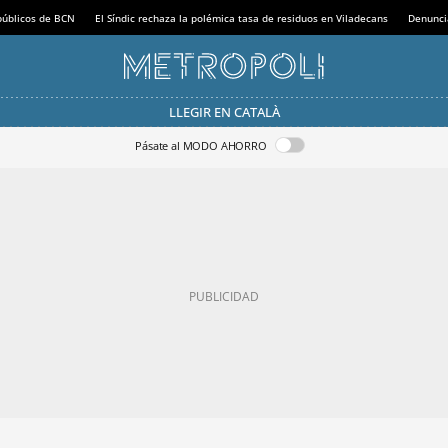
 públicos de BCN
El Síndic rechaza la polémica tasa de residuos en Viladecans
Denunci
LLEGIR EN CATALÀ
Pásate al MODO AHORRO