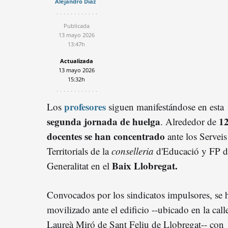
Alejandro Díaz
Publicada
13 mayo 2026
13:47h
Actualizada
13 mayo 2026
15:32h
profesores
Los
siguen manifestándose en esta
segunda jornada de huelga
1
. Alrededor de
docentes se han
concentrado
ante los Serveis
Territorials de la
conselleria
d'Educació y FP d
Baix Llobregat.
Generalitat en el
Convocados por los sindicatos impulsores, se 
movilizado ante el edificio --ubicado en la call
Laureà Miró de Sant Feliu de Llobregat-- con