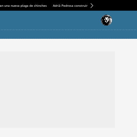
an una nueva plaga de chinches
Adrià Pedrosa construirá la nueva residencia en el Casin