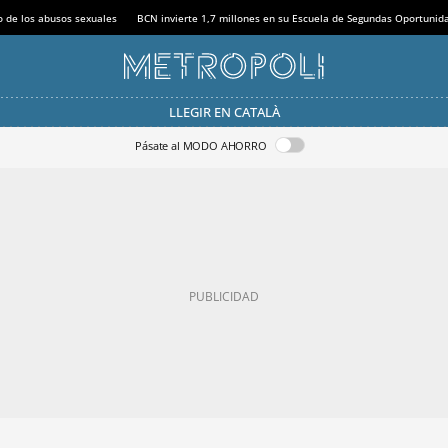
o de los abusos sexuales
BCN invierte 1,7 millones en su Escuela de Segundas Oportunid
LLEGIR EN CATALÀ
Pásate al MODO AHORRO