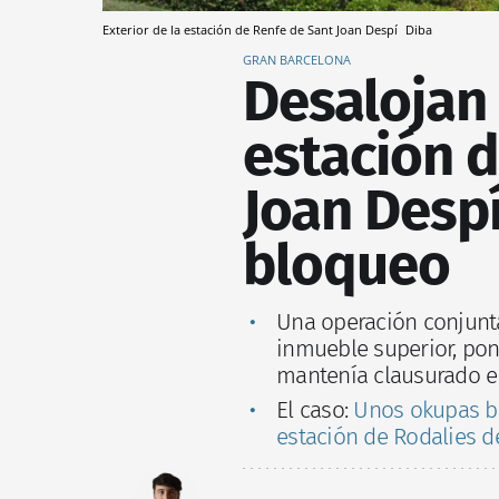
Exterior de la estación de Renfe de Sant Joan Despí
Diba
GRAN BARCELONA
Desalojan 
estación d
Joan Despí
bloqueo
Una operación conjunta 
inmueble superior, po
mantenía clausurado e
El caso:
Unos okupas bl
estación de Rodalies d