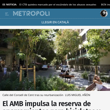
ES NOTICIA:
El CTB quiebra marcado por el escándalo de los abusos sexuales
BCN inv
LLEGIR EN CATALÀ
Pásate al MODO AHORRO
Calle del Consell de Cent tras su reurbanización
LUIS MIGUEL AÑÓN
El AMB impulsa la reserva de