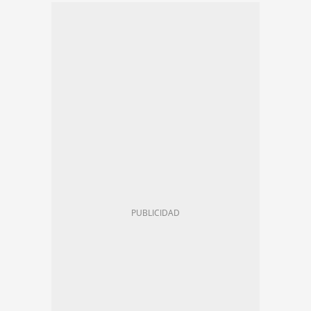
PISOS SOCIALES
GRAN BARCELONA
SUPERILLA
MOVILIDAD
ÁREA METROPOLITANA DE BARCELONA (AMB)