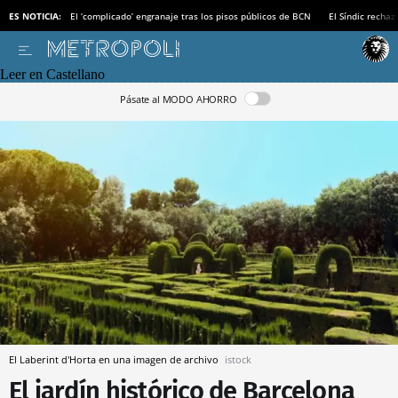
ES NOTICIA:
El ‘complicado’ engranaje tras los pisos públicos de BCN
El Síndic recha
Leer en Castellano
Pásate al MODO AHORRO
El Laberint d'Horta en una imagen de archivo
istock
El jardín histórico de Barcelona