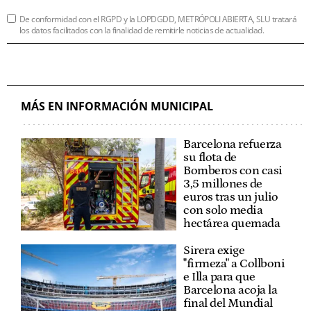
De conformidad con el RGPD y la LOPDGDD, METRÓPOLI ABIERTA, SLU tratará
los datos facilitados con la finalidad de remitirle noticias de actualidad.
MÁS EN INFORMACIÓN MUNICIPAL
Barcelona refuerza
su flota de
Bomberos con casi
3,5 millones de
euros tras un julio
con solo media
hectárea quemada
Sirera exige
"firmeza" a Collboni
e Illa para que
Barcelona acoja la
final del Mundial