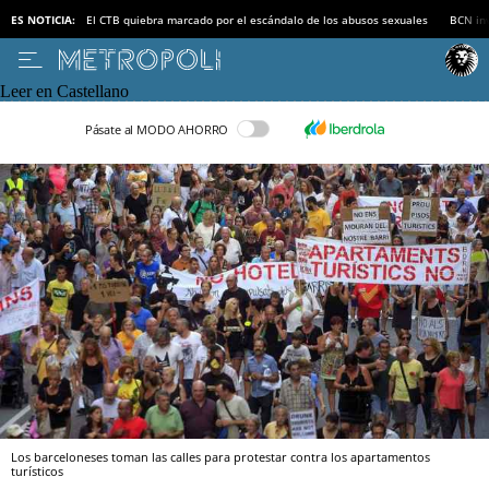
ES NOTICIA:
El CTB quiebra marcado por el escándalo de los abusos sexuales
BCN inv
Leer en Castellano
Pásate al MODO AHORRO
Los barceloneses toman las calles para protestar contra los apartamentos
turísticos